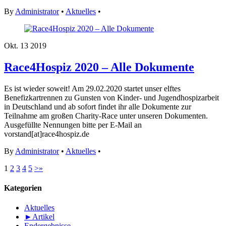
By
Administrator
•
Aktuelles
•
Okt.
13
2019
Race4Hospiz 2020 – Alle Dokumente
Es ist wieder soweit! Am 29.02.2020 startet unser elftes
Benefizkartrennen zu Gunsten von Kinder- und Jugendhospizarbeit
in Deutschland und ab sofort findet ihr alle Dokumente zur
Teilnahme am großen Charity-Race unter unseren Dokumenten.
Ausgefüllte Nennungen bitte per E-Mail an
vorstand[at]race4hospiz.de
By
Administrator
•
Aktuelles
•
1
2
3
4
5
>
»
Kategorien
Aktuelles
►
Artikel
Endergebnisse