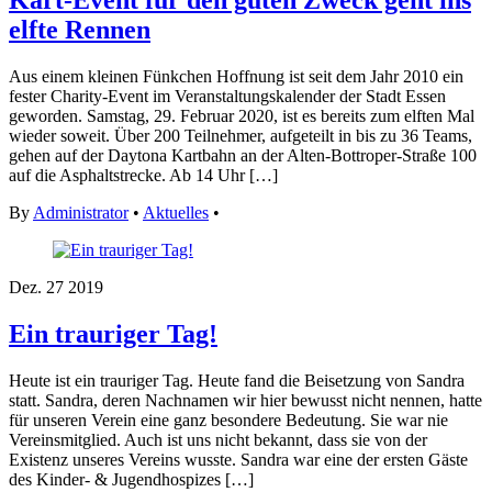
Kart-Event für den guten Zweck geht ins
elfte Rennen
Aus einem kleinen Fünkchen Hoffnung ist seit dem Jahr 2010 ein
fester Charity-Event im Veranstaltungskalender der Stadt Essen
geworden. Samstag, 29. Februar 2020, ist es bereits zum elften Mal
wieder soweit. Über 200 Teilnehmer, aufgeteilt in bis zu 36 Teams,
gehen auf der Daytona Kartbahn an der Alten-Bottroper-Straße 100
auf die Asphaltstrecke. Ab 14 Uhr […]
By
Administrator
•
Aktuelles
•
Dez.
27
2019
Ein trauriger Tag!
Heute ist ein trauriger Tag. Heute fand die Beisetzung von Sandra
statt. Sandra, deren Nachnamen wir hier bewusst nicht nennen, hatte
für unseren Verein eine ganz besondere Bedeutung. Sie war nie
Vereinsmitglied. Auch ist uns nicht bekannt, dass sie von der
Existenz unseres Vereins wusste. Sandra war eine der ersten Gäste
des Kinder- & Jugendhospizes […]