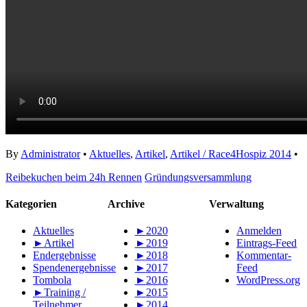
By
Administrator
•
Aktuelles
,
Artikel
,
Artikel / Race4Hospiz 2014
•
Reibekuchen beim 24h Rennen
Gründungsversammlung
Kategorien
Archive
Verwaltung
Aktuelles
►
2020
Anmelden
►
Artikel
►
2019
Eintrags-Feed
Endergebnisse
►
2018
Kommentar-
Spendenergebnisse
►
2017
Feed
Tombola
►
2016
WordPress.org
►
Training /
►
2015
Teilnehmer
►
2014